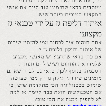
אם הטכנולוגיה הזאת כבר קיימת אז למה
לא להפיק ממנה את הכי טוב?
איתור דליפת גז
יתבצע הרבה יותר בקלות
אם הוא יעשה בעזרת מכשירים משוכללים,
מה שיגרום לכך שנוכל להקטין את הנזק
שעלולה לגרום הדליפה. לכן שווה לבדוק,
להשוות ולראות מה מציעים לכם הטכנאים
השונים כי, כאמור, עם גז לא משחקים.
נמצאים כאן בשבילכם
בין אם אתם זקוקים לשירותי תיקון דליפת
גז, איתור תקלות או אפילו התקנת של
כיריים חדשים, כדאי שתדעו: הכתובת
שלכם היא חברת גד אברהם, החברה,
שקיימת כבר משנת 1995, נמצאת כאן
בשבילכם ויכולה להציע לכם את כל
שירותי הגז תחת קורת גג אחת.
אנשי המקצוע שתפגשו בחברה הזאת למדו
את התחום וגם צברו ניסיון של שנים, אז
למה שלא תרימו טלפון עוד היום?
חשוב להבין שדחיית הטיפול במה שאולי