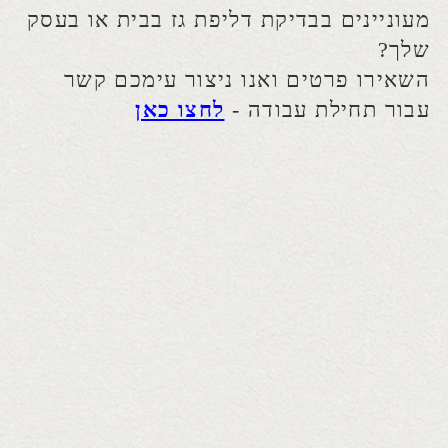
צרו קשר
גד אברהם
נייד:
052-4523829
למקרה חרום:
050-5507388
אימייל:
hallak132@gmail.com​
אתר זה נבנה ע"י קידום פלוס -
בניית אתרים
לעסקים |
קידום אתרים