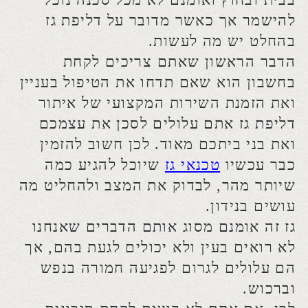
ואת בני ביתכם מאוד. לכן חשוב להזמין
כבר עכשיו
טכנאי גז
שיוכל להגיע כמה
שיותר מהר, לבדוק את המצב ולהחליט מה
עושים בנידון.
גז זה אומנם מסוג אותם הדברים שאנחנו
לא רואים בעין ולא יכולים לגעת בהם, אך
הם עלולים לגרום לפגיעה חמורה בנפש
וברכוש.
לכן, אם אתם לא רוצים לקחת סיכונים
מיותרים כדאי שתזמינו עוד היום את אנשי
המקצוע הטובים ביותר שיש.
איתור דליפת גז על ידי טכנאי גז
מקצועי
אתם תוהים איך לבחור ממי להזמין שירות
של איתור ותיקון דליפת גז ?
אם כך, כדאי שתדעו: יש מאנשי מקצוע
שלמדו את התחום ושיש להם תעודת
הסכמה. בנוסף לכך, כדאי גם לברר שאתם
מזמינים שירותי תיקון גז רק ממי שעושה
שימוש בטכנולוגיה הכי מתקדמת שיש, כי