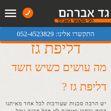
התקשרו אלינו: 052-4523829
דליפת גז​
מה עושים כשיש חשד
דליפת גז ?
יש הרבה סכנות שעורבות לכל אחד מאיתנו
בבית ובחוץ ואומנם לא מכל סכנה נוכל
להישמר אך כאשר מדובר על דליפת גז
בהחלט יש מה לעשות.
הדבר הראשון שאתם צריכים לקחת
בחשבון הוא שאם תדחו את הטיפול בעניין
ואת הזמנת השירות המקצועי של איתור
דליפת גז אתם עלולים לסכן את עצמכם