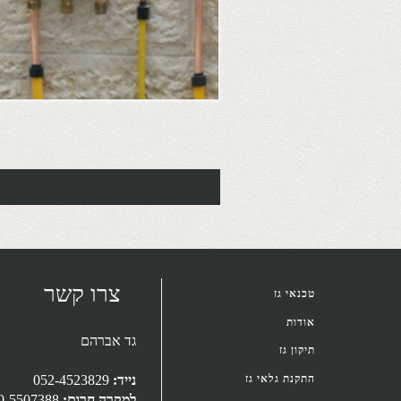
צרו קשר
טכנאי גז
אודות
גד אברהם
תיקון גז
052-4523829
נייד:
התקנת גלאי גז
050-5507388
למקרה חרום: