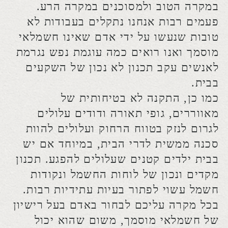
מבחינת ביטוח הדירה שלכם.
גם עבור העסק שלכם- חשמלאי
מוסמך
יתכנן עבורכם בצורה הטובה ביותר את
רשת החשמל, את תשתיות המחשבים
ומגוון עבודות נוספות שיבטיחו עתיד ללא
בעיות וללא תקלות.
כמו כן, חשמלאי מנוסה יעמוד מאחורי
עבודתו וייתן לכם אחריות על העבודה שלו.
חשוב לבחור בחשמלאי
מוסמך
שהוא בעל
שם בתחום, אשר למד את המקצוע ונמצא
בתחום כבר שנים, שעומד בסטנדרטים
הגבוהים ביותר של בטיחות ומשתמש
במכשירים והתקנים בעלי תו תקן רשמי.
בחירה זו היא חשובה מאין כמוה כאשר
אתם חושבים על ביצוע עבודות תשתית או
שיפוצים.
כשהכל תקין ועובד, לוקחים את החשמל
כמובן מאליו.
רק כאשר משהו מתקלקל, אז אתם
מרגישים את הצורך באיש מקצוע אמין,
שיגיע לביתכם במהירות ויבצע עבודות