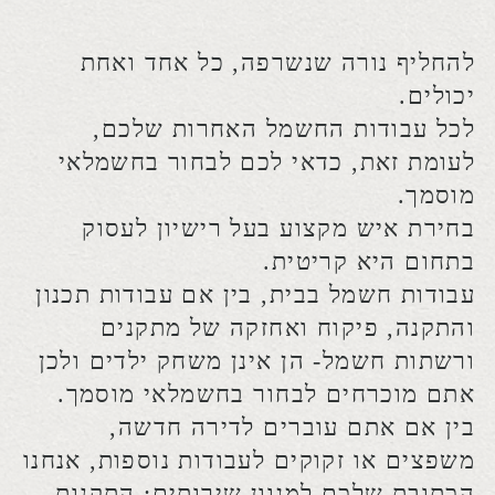
בחירת איש מקצוע בעל רישיון לעסוק
בתחום היא קריטית.
עבודות
חשמל בבית, בין אם עבודות תכנון
והתקנה, פיקוח ואחזקה של מתקנים
ורשתות חשמל- הן אינן משחק ילדים ולכן
אתם מוכרחים לבחור בחשמלאי
מוסמך.
בין אם אתם עוברים לדירה חדשה,
משפצים או זקוקים לעבודות נוספות, אנחנו
הכתובת שלכם למגוון שירותים: התקנות
של גופי תאורה, לוחות חשמל, קווי תלת
פאזי, בדיקות הארקה, תיקוני דודים, הזזת
שקעים, שירותי תיקונים ועוד.
אז למה חשוב לבחור חשמלאי
מוסמך ואמין?
לא כל אדם שמבין קצת במעגלים
חשמליים, יכול לבצע עבודות
חשמל
בביתכם.