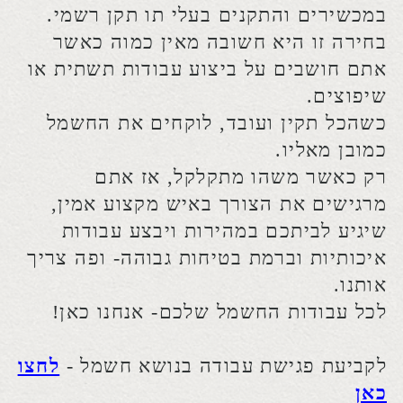
צרו קשר
גד אברהם
נייד:
052-4523829
למקרה חרום:
050-5507388
אימייל:
hallak132@gmail.com​
אתר זה נבנה ע"י קידום פלוס -
בניית אתרים
לעסקים |
קידום אתרים