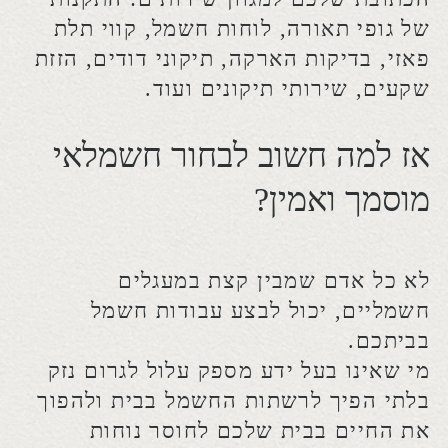
מי שאינו בעל ידע מספק עלול לגרום נזק
בלתי הפיך לרשתות החשמל בבית ולהפוך
את החיים בבית שלכם לחוסר נוחות
במקרה הטוב ולמסוכנים במקרה הרע.
פעמים רבות אנחנו נתקלים בעבודות לא
טובות שנעשו על ידי אדם שאינו חשמלאי
מוסמך ואנו רואים כמה עוגמת נפש נגרמת
לאנשים עקב תכנון לא נכון של השקעים
בבית.
כמו כן, התקנה לא בטיחותית של
מאווררים, גופי תאורה ודודים עלולים
לגרום לנזק בטווח הרחוק ועלולים להוות
סכנה ממשית לדרי הבית, במיוחד אם יש
בבית ילדים קטנים שעלולים להפגע. תכנון
מקדים ונכון של לוחות החשמל ונקודות
חשמל עשוי לפתור בעיות עתידיות רבות.
בכל מקרה עליכם לבחור באדם בעל רישיון
של חשמלאי
מוסמך, משום שהוא יכול
להעניק לכם אישור עבור חברת הביטוח.
עבודות חשמל שלא נעשות על ידי איש
מקצוע אמין עלולות לגרום לבעיות גם